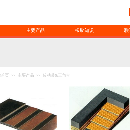
主要产品
橡胶知识
联
站首页
主要产品
传动带&三角带
>>
>>